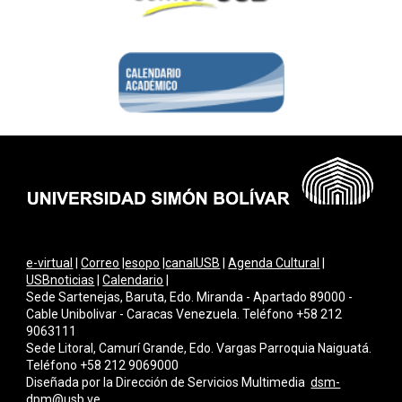
e-virtual
|
Correo
|
esopo
|
canalUSB
|
Agenda Cultural
|
USBnoticias
|
Calendario
|
Sede Sartenejas, Baruta, Edo. Miranda - Apartado 89000 -
Cable Unibolivar - Caracas Venezuela. Teléfono +58 212
9063111
Sede Litoral, Camurí Grande, Edo. Vargas Parroquia Naiguatá.
Teléfono +58 212 9069000
Diseñada por la Dirección de Servicios Multimedi
a
dsm-
dpm@usb.ve